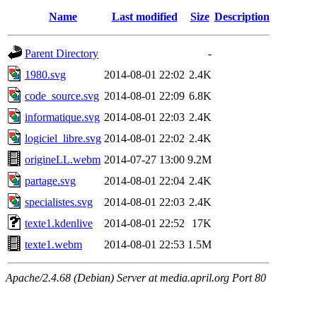
Name
Last modified
Size
Description
Parent Directory
-
1980.svg
2014-08-01 22:02
2.4K
code_source.svg
2014-08-01 22:09
6.8K
informatique.svg
2014-08-01 22:03
2.4K
logiciel_libre.svg
2014-08-01 22:02
2.4K
origineLL.webm
2014-07-27 13:00
9.2M
partage.svg
2014-08-01 22:04
2.4K
specialistes.svg
2014-08-01 22:03
2.4K
texte1.kdenlive
2014-08-01 22:52
17K
texte1.webm
2014-08-01 22:53
1.5M
Apache/2.4.68 (Debian) Server at media.april.org Port 80